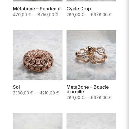
Métabone – Pendentif
Cycle Drop
Plage
Plage
470,00
€
–
8750,00
€
280,00
€
–
6678,00
€
de
de
prix :
prix :
470,00 €
280,00 
à
à
8750,00 €
6678,00
Sol
MetaBone – Boucle
d’oreille
Plage
2380,00
€
–
4210,00
€
Plage
280,00
€
–
6678,00
€
de
de
prix :
prix :
2380,00 €
280,00 
à
à