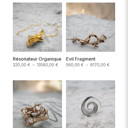
prix :
410,00 
310,00 €
à
à
10680,0
5150,00 €
Résonateur Organique
Evil Fragment
Plage
Plage
320,00
€
–
13580,00
€
560,00
€
–
8170,00
€
de
de
prix :
prix :
320,00 €
560,00 €
à
à
13580,00 €
8170,00 