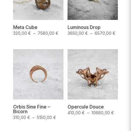
Meta Cube
Luminous Drop
Plage
Plage
320,00
€
–
7580,00
€
3650,00
€
–
6570,00
€
de
de
prix :
prix :
320,00 €
3650,0
à
à
7580,00 €
6570,0
Orbis Sine Fine –
Opercule Douce
Bicorn
Plage
410,00
€
–
10680,00
€
Plage
310,00
€
–
5150,00
€
de
de
prix :