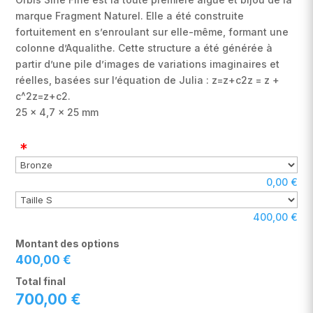
était :
est :
marque Fragment Naturel. Elle a été construite
350,00 €.
300,00 €.
fortuitement en s’enroulant sur elle-même, formant une
colonne d’Aqualithe. Cette structure a été générée à
partir d’une pile d’images de variations imaginaires et
réelles, basées sur l’équation de Julia :
z=z+c2z = z +
c^2
z
=
z
+
c
2
.
25 x 4,7 x 25 mm
*
0,00
€
400,00
€
Montant des options
400,00
€
Total final
700,00
€