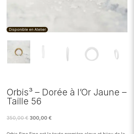
Disponible en Atelier
Orbis³ – Dorée à l’Or Jaune –
Taille 56
Le
Le
350,00
€
300,00
€
prix
prix
initial
actuel
Orbis Sine Fine est la toute première algue et bijou de la