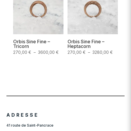
4210,00 €
6678,00
Orbis Sine Fine –
Orbis Sine Fine –
Tricorn
Heptacorn
Plage
Plage
270,00
€
–
3600,00
€
270,00
€
–
3280,00
€
de
de
prix :
prix :
270,00 €
270,00 €
à
à
3600,00 €
3280,00 
ADRESSE
41 route de Saint-Pancrace