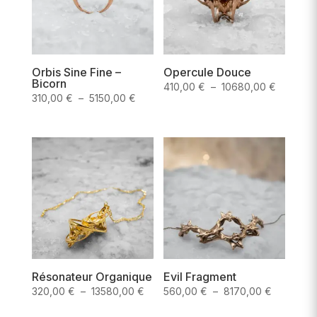
Orbis Sine Fine –
Opercule Douce
Bicorn
Plage
410,00
€
–
10680,00
€
Plage
310,00
€
–
5150,00
€
de
de
prix :
prix :
410,00 
310,00 €
à
à
10680,0
5150,00 €
Résonateur Organique
Evil Fragment
Plage
Plage
320,00
€
–
13580,00
€
560,00
€
–
8170,00
€
de
de