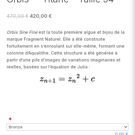
Le
Le
470,00
€
420,00
€
prix
prix
initial
actuel
Orbis Sine Fine
est la toute première algue et bijou de la
était :
est :
marque Fragment Naturel. Elle a été construite
470,00 €.
420,00 €.
fortuitement en s’enroulant sur elle-même, formant une
colonne d’Aqualithe. Cette structure a été générée à
partir d’une pile d’images de variations imaginaires et
réelles, basées sur l’équation de Julia :
*
0,00
€