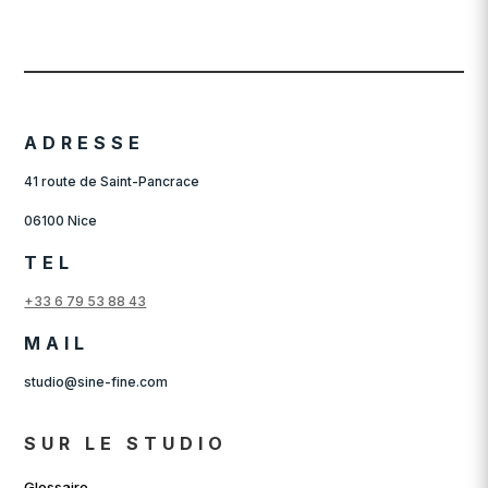
à
à
3600,00 €
3280,00 
ADRESSE
41 route de Saint-Pancrace
06100 Nice
TEL
+33 6 79 53 88 43
MAIL
studio@sine-fine.com
SUR LE STUDIO
Glossaire