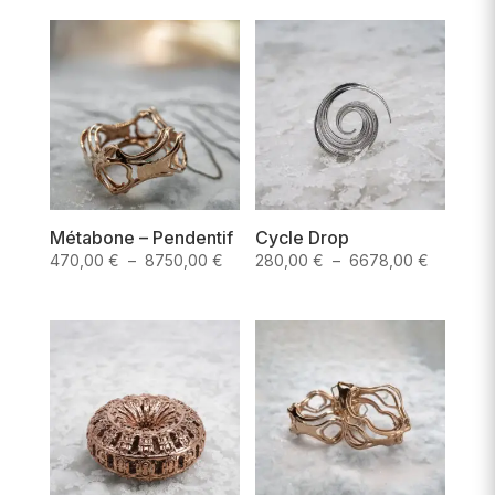
prix :
prix :
320,00 €
560,00 €
à
à
13580,00 €
8170,00 
Métabone – Pendentif
Cycle Drop
Plage
Plage
470,00
€
–
8750,00
€
280,00
€
–
6678,00
€
de
de
prix :
prix :
470,00 €
280,00 
à
à
8750,00 €
6678,00