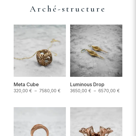
Arché-structure
Meta Cube
Luminous Drop
Plage
Plage
320,00
€
–
7580,00
€
3650,00
€
–
6570,00
€
de
de
prix :
prix :
320,00 €
3650,0
à
à
7580,00 €
6570,0