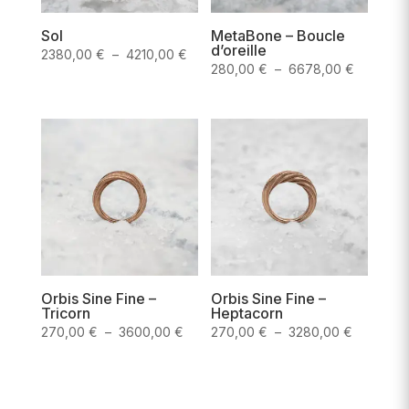
Sol
MetaBone – Boucle
d’oreille
Plage
2380,00
€
–
4210,00
€
Plage
280,00
€
–
6678,00
€
de
de
prix :
prix :
2380,00 €
280,00 
à
à
4210,00 €
6678,00
Orbis Sine Fine –
Orbis Sine Fine –
Tricorn
Heptacorn
Plage
Plage
270,00
€
–
3600,00
€
270,00
€
–
3280,00
€
de
de
prix :
prix :
270,00 €
270,00 €