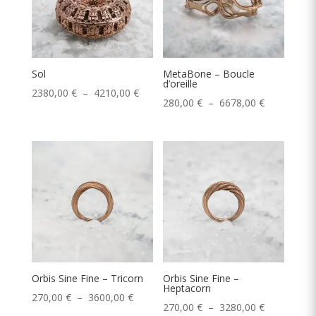
Sol
MetaBone – Boucle
d’oreille
Plage
2380,00
€
–
4210,00
€
Plage
280,00
€
–
6678,00
€
de
de
prix :
prix :
2380,00 €
280,00 €
à
à
4210,00 €
6678,00 €
Orbis Sine Fine – Tricorn
Orbis Sine Fine –
Heptacorn
Plage
270,00
€
–
3600,00
€
Plage
270,00
€
–
3280,00
€
de