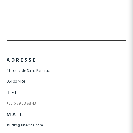
de
prix :
prix :
270,00 €
270,00 €
à
à
3600,00 €
3280,00 €
ADRESSE
41 route de Saint-Pancrace
06100 Nice
TEL
+33 6 79 53 88 43
MAIL
studio@sine-fine.com