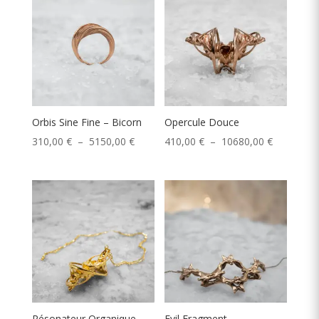
à
à
7580,00 €
6570,00 €
Orbis Sine Fine – Bicorn
Opercule Douce
Plage
Plage
310,00
€
–
5150,00
€
410,00
€
–
10680,00
€
de
de
prix :
prix :
310,00 €
410,00 €
à
à
5150,00 €
10680,00 
Résonateur Organique
Evil Fragment