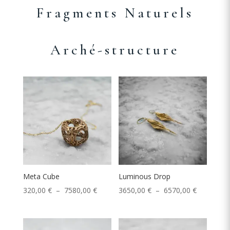
Fragments Naturels
Arché-structure
Meta Cube
Luminous Drop
Plage
Plage
320,00
€
–
7580,00
€
3650,00
€
–
6570,00
€
de
de
prix :
prix :
320,00 €
3650,00 €